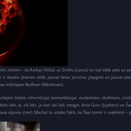
divām zīmēm – no Karkas (Vēža) uz Simhu (Lauvu) un tad tālāk pats uz s
pat ir skaidrs. Jāskrien tālāk, jaunas lietas jāizzina, jāapgūst un jaunas 
rmaiņas mīlošajam Budham (Merkūram).
esošajām lietām: informācijai, komunikācijai, studentiem, skolēniem, zin
ūtu labi, ai, cik labi, ja vien abi lieli, smagie, lēnie Guru (Jupīters) un Š
 (sava vājuma zīmē). Mazliet to uzlabo fakts, ka Šaņi tomēr ir svakšetrā – 