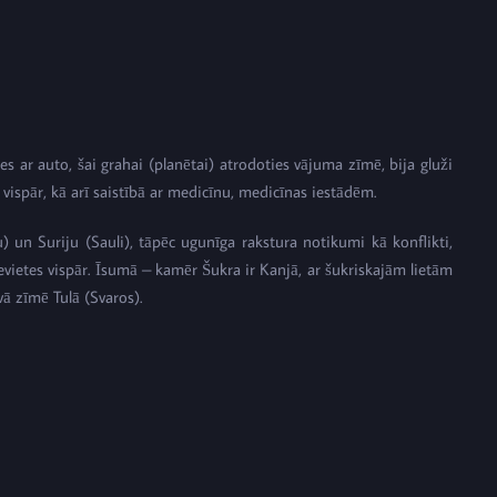
 ar auto, šai grahai (planētai) atrodoties vājuma zīmē, bija gluži
 vispār, kā arī saistībā ar medicīnu, medicīnas iestādēm.
 un Suriju (Sauli), tāpēc ugunīga rakstura notikumi kā konflikti,
ievietes vispār. Īsumā – kamēr Šukra ir Kanjā, ar šukriskajām lietām
vā zīmē Tulā (Svaros).