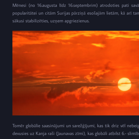
Mēnesi (no 16.augusta līdz 16.septembrim) atrodoties pati savā z
popularitātei un citām Surijas pārziņā esošajām lietām, kā arī ta
sākusi stabilizēties, uzņem apgriezienus.
Tomēr globālie saasinājumi un sarežģījumi, kas tik driz vēl nebei
devusies uz Kanja raši (Jaunavas zīmi), kas globāli atbilst 6.- sl