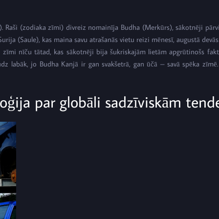
). Raši (zodiaka zīmi) divreiz nomainīja Budha (Merkūrs), sākotnēji pārv
 Surija (Saule), kas maina savu atrašanās vietu reizi mēnesī, augustā devā
īmi nīču tātad, kas sākotnēji bija šukriskajām lietām apgrūtinošs fakt
audz labāk, jo Budha Kanjā ir gan svakšetrā, gan ūčā – savā spēka zīmē
loģija par globāli sadzīviskām ten