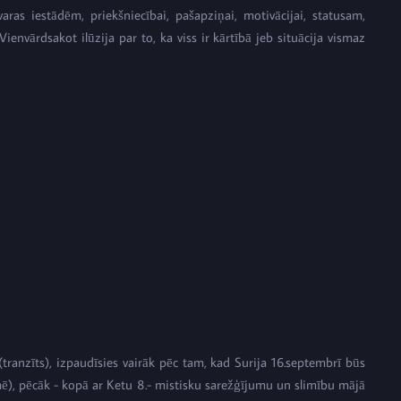
aras iestādēm, priekšniecībai, pašapziņai, motivācijai, statusam,
nvārdsakot ilūzija par to, ka viss ir kārtībā jeb situācija vismaz
tranzīts), izpaudīsies vairāk pēc tam, kad Surija 16.septembrī būs
īmē), pēcāk - kopā ar Ketu 8.- mistisku sarežģījumu un slimību mājā