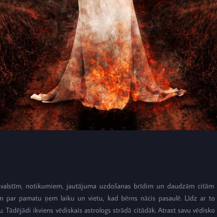
, valstīm, notikumiem, jautājuma uzdošanas brīdim un daudzām citām li
kam par pamatu ņem laiku un vietu, kad bērns nācis pasaulē. Līdz ar to
ju. Tādējādi ikviens vēdiskais astrologs strādā citādāk. Atrast savu vēdisko