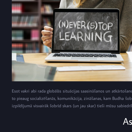
Esot vakri abi rada globālās situācijas saasināšanos un atkārtošanos
to pieaug socializēšanās, komunikācija, zināšanas, kam Budha šobrī
izpildījumā visvairāk šobrīd skars (un jau skar) tieši mūsu sabied
As