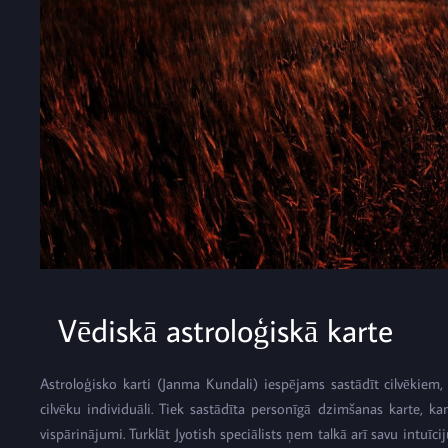
Vēdiskā astroloģiskā karte
Astroloģisko karti (Janma Kundali) iespējams sastādīt cilvēkiem
cilvēku individuāli. Tiek sastādīta personīgā dzimšanas karte, 
vispārinājumi. Turklāt Jyotish speciālists ņem talkā arī savu intuīci