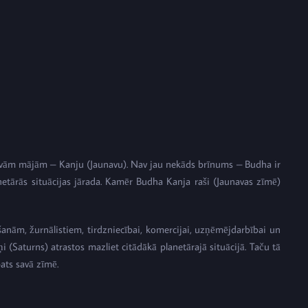
avām mājām – Kanju (Jaunavu). Nav jau nekāds brīnums – Budha ir
planetārās situācijas jārada. Kamēr Budha Kanja raši (Jaunavas zīmē)
āšanām, žurnālistiem, tirdzniecībai, komercijai, uzņēmējdarbībai un
aņi (Saturns) atrastos mazliet citādākā planetārajā situācijā. Taču tā
pats savā zīmē.