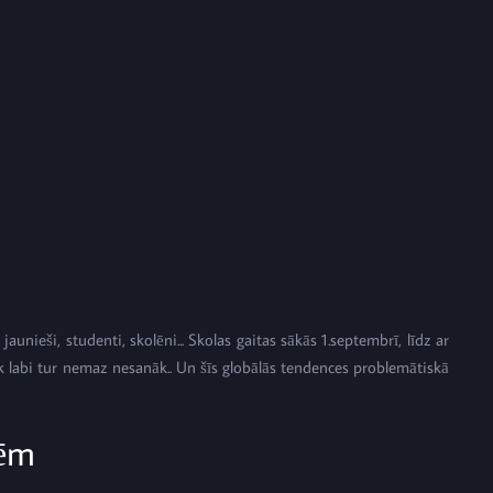
unieši, studenti, skolēni... Skolas gaitas sākās 1.septembrī, līdz ar
ik labi tur nemaz nesanāk.. Un šīs globālās tendences problemātiskā
cēm