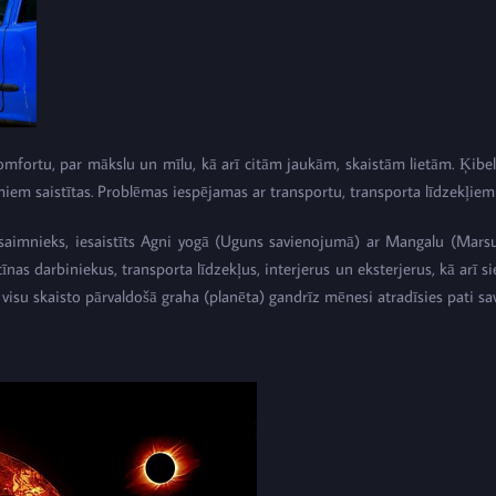
mfortu, par mākslu un mīlu, kā arī citām jaukām, skaistām lietām. Ķibeles
umiem saistītas. Problēmas iespējamas ar transportu, transporta līdzekļiem
saimnieks, iesaistīts Agni yogā (Uguns savienojumā) ar Mangalu (Marsu)
nas darbiniekus, transporta līdzekļus, interjerus un eksterjerus, kā arī s
 visu skaisto pārvaldošā graha (planēta) gandrīz mēnesi atradīsies pati sa