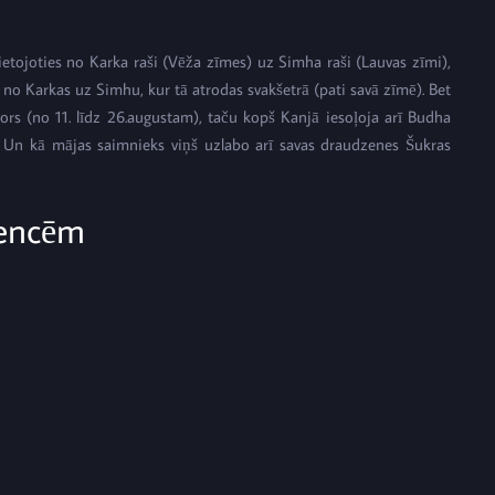
ietojoties no Karka raši (Vēža zīmes) uz Simha raši (Lauvas zīmi),
s no Karkas uz Simhu, kur tā atrodas svakšetrā (pati savā zīmē). Bet
ors (no 11. līdz 26.augustam), taču kopš Kanjā iesoļoja arī Budha
. Un kā mājas saimnieks viņš uzlabo arī savas draudzenes Šukras
dencēm