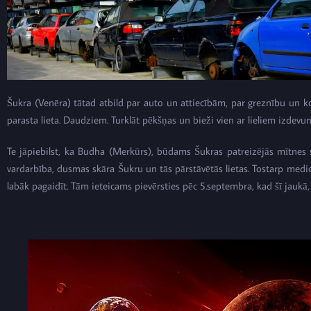
Šukra (Venēra) tātad atbild par auto un attiecībām, par greznību un ko
parasta lieta. Daudziem. Turklāt pēkšņas un bieži vien ar lieliem izdev
Te jāpiebilst, ka Budha (Merkūrs), būdams Šukras patreizējās mītnes 
vardarbība, dusmas skāra Šukru un tās pārstāvētās lietas. Tostarp medicī
labāk pagaidīt. Tām ieteicams pievērsties pēc 5.septembra, kad šī jaukā,