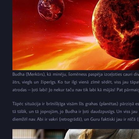
Budha (Merkūrs), kā minēju, šomēness paspēja izceļoties cauri 
ātrs, viegls un žiperīgs. Ko tur ilgi vienā zīmē sēdēt, viss jau tā
atrodas – ļoti labi! Jo nekur taču nav tik labi kā mājās! Pat pā
Tāpēc situācija ir brīnišķīga visām šīs grahas (planētas) pārziņā 
tā tālāk, un tā joprojām, jo Budha ir ļoti daudzpusīgs. Un viss jau b
diemžēl nav. Abi ir vakri (retrogrādā), un Guru faktiski jau ir nīčā