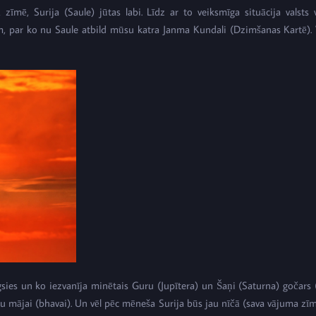
īmē, Surija (Saule) jūtas labi. Līdz ar to veiksmīga situācija valsts v
m, par ko nu Saule atbild mūsu katra Janma Kundali (Dzimšanas Kartē). Vie
gsies un ko iezvanīja minētais Guru (Jupītera) un Šaņi (Saturna) gočars (
imību mājai (bhavai). Un vēl pēc mēneša Surija būs jau nīčā (sava vājuma z