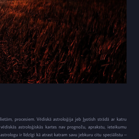
etām, procesiem. Vēdiskā astroloģija jeb Jyotish strādā ar katru
 vēdiskās astroloģiskās kartes nav prognožu, aprakstu, ieteikumu
 astrologu ir līdzīgi kā atrast katram savu jebkuru citu speciālistu –