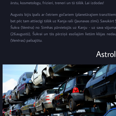
ārstu, kosmetologu, frizieri, treneri un tā tālāk. Lai izdodas!
Augusts bijis īpašs ar četriem gočariem (planetārajiem tranzītiem
bet pēc tam attiecīgi tālāk uz Kanja raši (Jaunavas zīmi). Savukārt
Šukra (Venēra) no Simhas pārvietojās uz Kanju - uz sava vājuma z
(26.augustā), Šukrai un tās pārziņā esošajām lietām klājas ned
(Venēras) pašsajūtu.
Astro