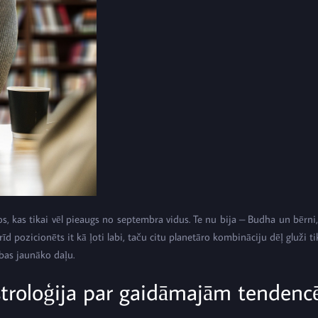
, kas tikai vēl pieaugs no septembra vidus. Te nu bija – Budha un bērni, ja
d pozicionēts it kā ļoti labi, taču citu planetāro kombināciju dēļ gluži t
rības jaunāko daļu.
troloģija par gaidāmajām tenden